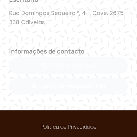
Rua Domingos Sequeira.°, 4 – Cave, 2675-
338 Odivelas
Informações de contacto
(351) 21 988 13 47
geral@terracomposta.pt
Política de Privacidade