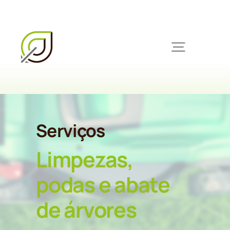
Skip
to
content
Toggle
Navigat
Ínicio
Serviços
Serviços
Limpezas,
Produtos
podas e abate
de árvores
Sobre nós