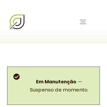
Skip
to
content
Toggle
Navigat
Ínicio
Serviços
Produtos
Em Manutenção
—
Suspenso de momento.
Sobre nós