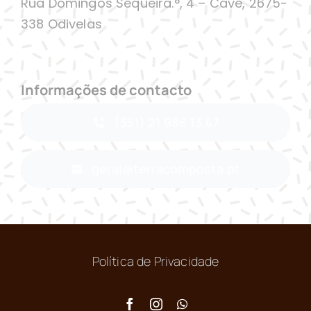
Rua Domingos Sequeira.°, 4 – Cave, 2675-
338 Odivelas
Informações de contacto
(351) 21 988 13 47
geral@terracomposta.pt
Política de Privacidade