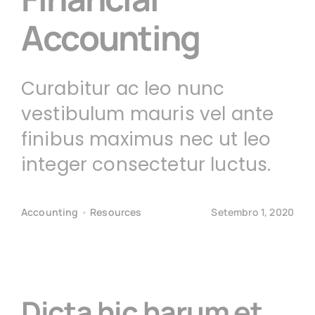
Portfólio
Accounting
Orçamentos
Curabitur ac leo nunc
vestibulum mauris vel ante
finibus maximus nec ut leo
integer consectetur luctus.
Accounting
•
Resources
Setembro 1, 2020
Dicta hic harum et