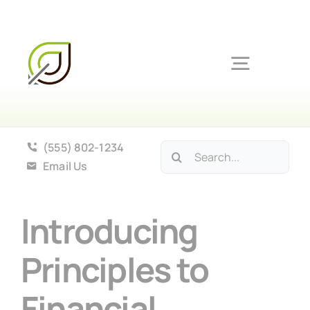
Skip
to
content
Toggle
Navigat
Ínicio
(555) 802-1234
Pesquisar
Email Us
Serviços
Introducing
Produtos
Principles to
Sobre nós
Financial